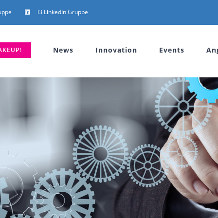
uppe
I3 LinkedIn Gruppe
News
Innovation
Events
An
AKEUP!