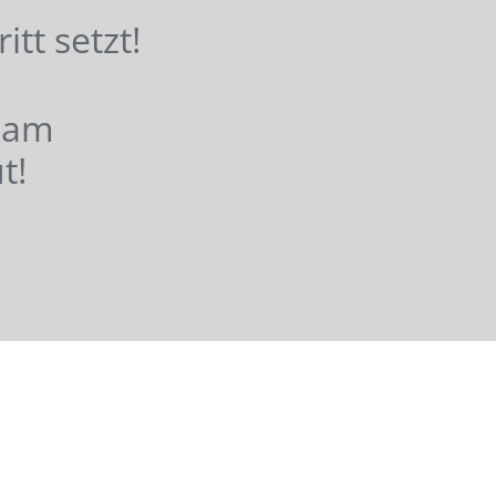
hritt setzt!
nsam
t!