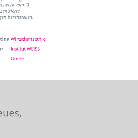
etzwerk vom I3
zentrierte
en bereitstellen.
tina
,
Wirtschaftsethik
er
Institut WEISS
GmbH
eues,