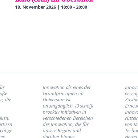
18. November 2026 | 18:00
-
20:00
für
Innovation als eines der
Innova
roße
Grundprinzipien im
vereng
e, die
Universum ist
Zusta
unumgänglich. I3 schafft
Erneu
proaktiv Initiativen in
Innov
llen.
verschiedenen Bereichen
rüttel
ertisen
der Innovation, die für
von M
ichtige
unsere Region und
Techno
ren,
darüber hinaus
Herau