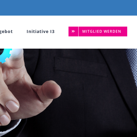
gebot
Initiative I3
MITGLIED WERDEN