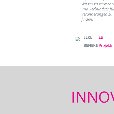
Wissen zu vermehr
und Verbündete fü
Veränderungen zu
finden.
ELKE
,
EB
BENEKE
Projekt
INNO