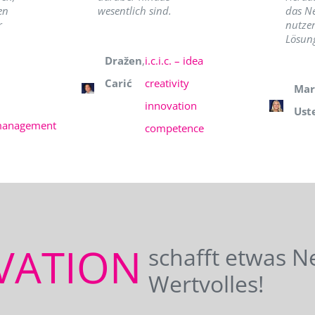
en
wesentlich sind.
das N
r
nutzer
Lösung
Dražen
,
i.c.i.c. – idea
Carić
creativity
Mar
innovation
Ust
management
competence
VATION
schafft etwas N
Wertvolles!