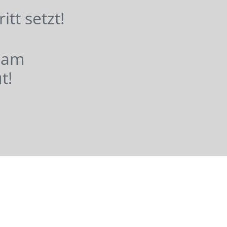
hritt setzt!
nsam
t!