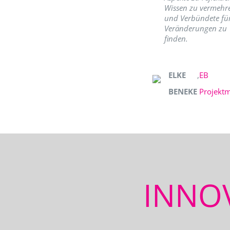
Wissen zu vermehr
und Verbündete fü
Veränderungen zu
finden.
ELKE
,
EB
BENEKE
Projekt
INNO