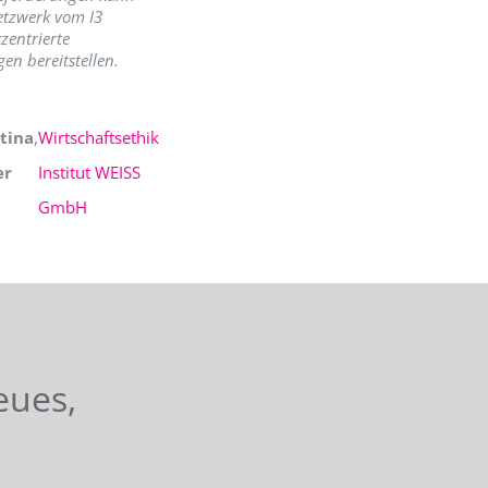
etzwerk vom I3
zentrierte
en bereitstellen.
tina
,
Wirtschaftsethik
er
Institut WEISS
GmbH
eues,