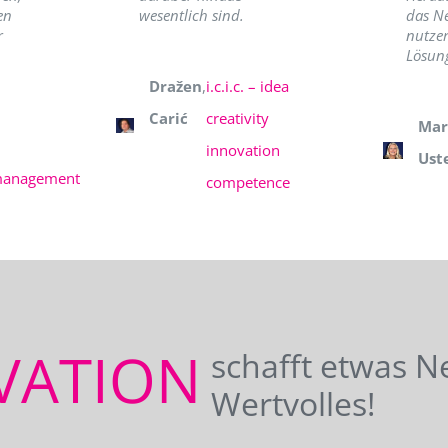
en
wesentlich sind.
das N
r
nutzer
Lösung
Dražen
,
i.c.i.c. – idea
Carić
creativity
Mar
innovation
Ust
management
competence
VATION
schafft etwas N
Wertvolles!