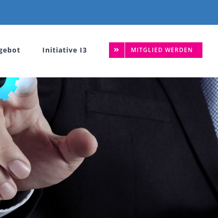
gebot
Initiative I3
MITGLIED WERDEN