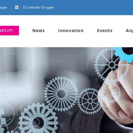
uppe
I3 LinkedIn Gruppe
News
Innovation
Events
An
AKEUP!