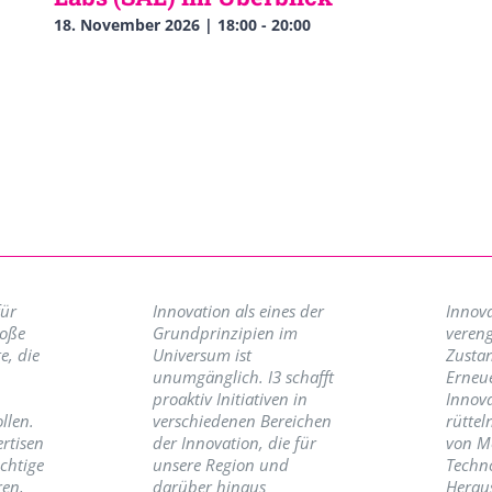
18. November 2026 | 18:00
-
20:00
für
Innovation als eines der
Innova
roße
Grundprinzipien im
vereng
e, die
Universum ist
Zusta
unumgänglich. I3 schafft
Erneu
proaktiv Initiativen in
Innov
llen.
verschiedenen Bereichen
rüttel
ertisen
der Innovation, die für
von M
ichtige
unsere Region und
Techno
ren,
darüber hinaus
Herau