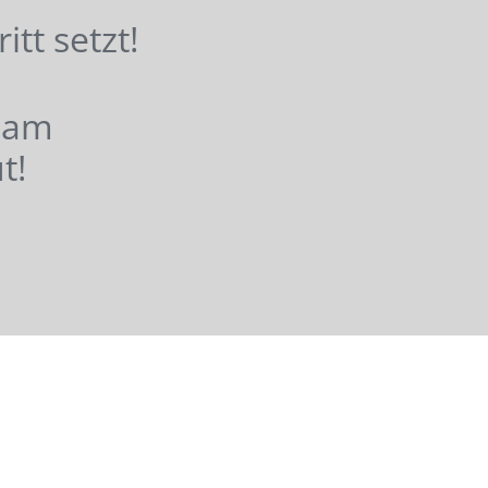
hritt setzt!
nsam
t!