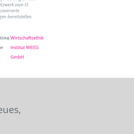
etzwerk vom I3
zentrierte
en bereitstellen.
tina
,
Wirtschaftsethik
er
Institut WEISS
GmbH
eues,