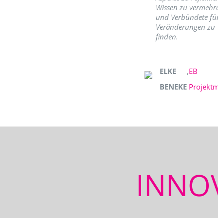
Wissen zu vermehr
und Verbündete fü
Veränderungen zu
finden.
ELKE
,
EB
BENEKE
Projekt
INNO