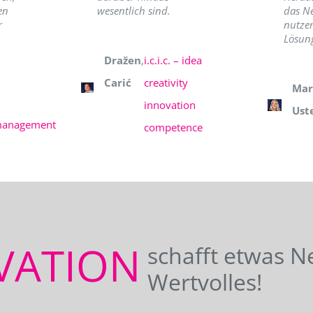
en
wesentlich sind.
das N
r
nutzer
Lösung
Dražen
,
i.c.i.c. – idea
Carić
creativity
Mar
innovation
Ust
management
competence
VATION
schafft etwas N
Wertvolles!