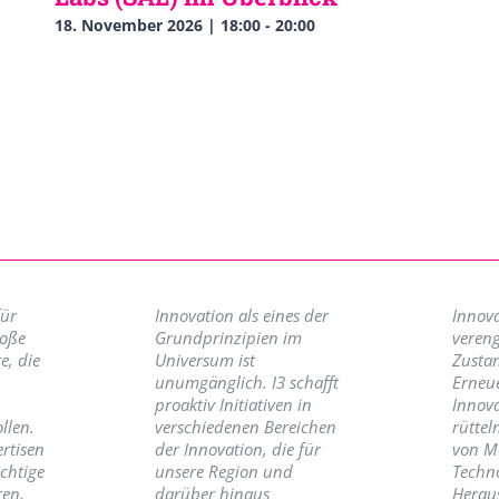
18. November 2026 | 18:00
-
20:00
für
Innovation als eines der
Innova
roße
Grundprinzipien im
vereng
e, die
Universum ist
Zusta
unumgänglich. I3 schafft
Erneu
proaktiv Initiativen in
Innov
llen.
verschiedenen Bereichen
rüttel
ertisen
der Innovation, die für
von M
ichtige
unsere Region und
Techno
ren,
darüber hinaus
Herau