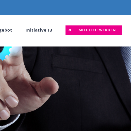
gebot
Initiative I3
MITGLIED WERDEN