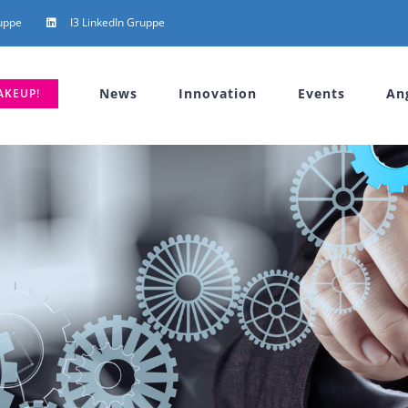
uppe
I3 LinkedIn Gruppe
News
Innovation
Events
An
AKEUP!