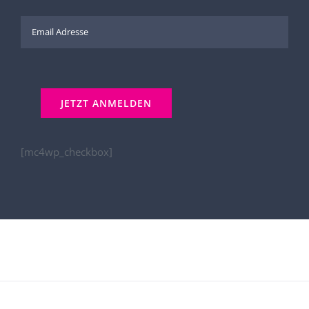
[mc4wp_checkbox]