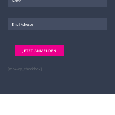
[mc4wp_checkbox]