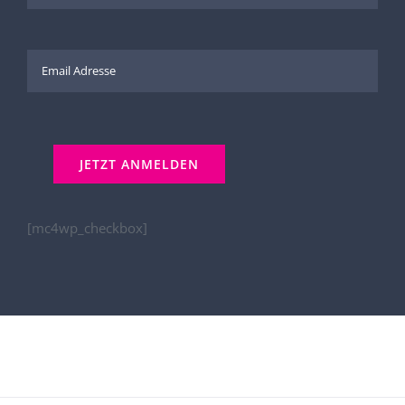
[mc4wp_checkbox]