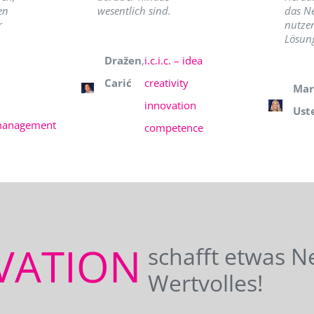
en
wesentlich sind.
das N
r
nutzer
Lösung
Dražen
,
i.c.i.c. – idea
Carić
creativity
Mar
innovation
Ust
management
competence
VATION
schafft etwas N
Wertvolles!