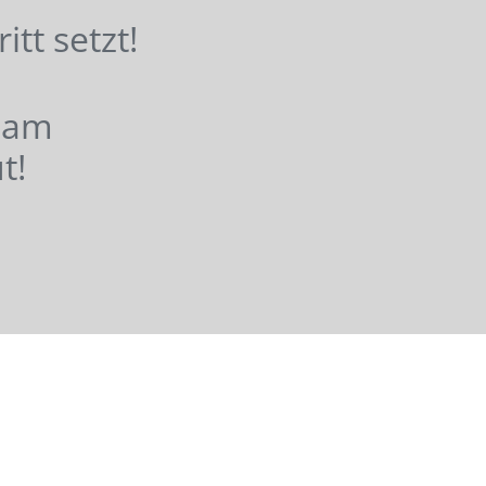
hritt setzt!
nsam
t!