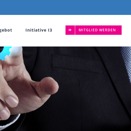
gebot
Initiative I3
MITGLIED WERDEN