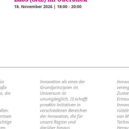
18. November 2026 | 18:00
-
20:00
für
Innovation als eines der
Innova
roße
Grundprinzipien im
vereng
e, die
Universum ist
Zusta
unumgänglich. I3 schafft
Erneu
proaktiv Initiativen in
Innov
llen.
verschiedenen Bereichen
rüttel
ertisen
der Innovation, die für
von M
ichtige
unsere Region und
Techno
ren,
darüber hinaus
Herau