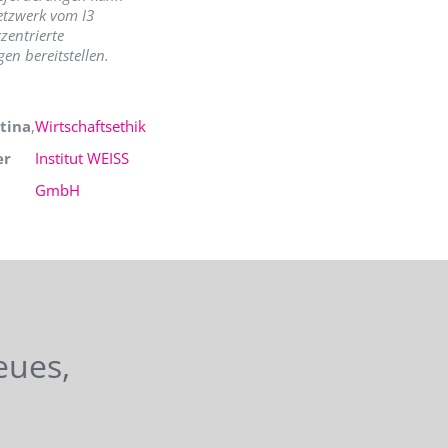
etzwerk vom I3
zentrierte
en bereitstellen.
tina
,
Wirtschaftsethik
er
Institut WEISS
GmbH
eues,