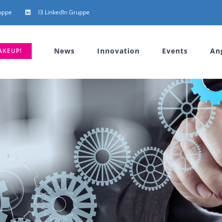
uppe
I3 LinkedIn Gruppe
News
Innovation
Events
An
AKEUP!