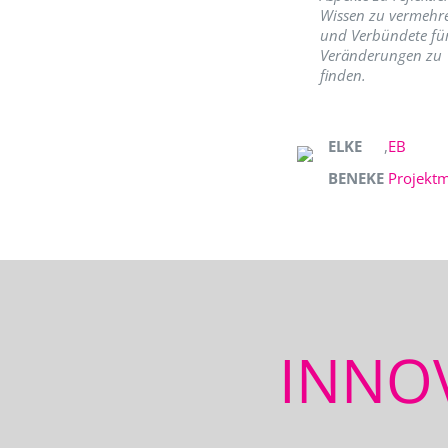
Wissen zu vermehr
und Verbündete fü
Veränderungen zu
finden.
ELKE
,
EB
BENEKE
Projekt
INNO