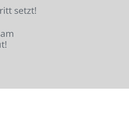
hritt setzt!
nsam
t!