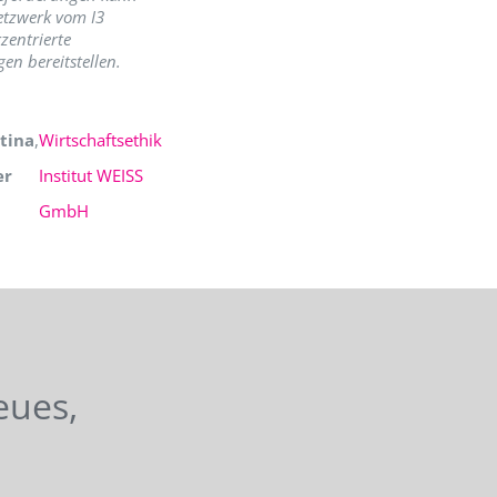
etzwerk vom I3
zentrierte
en bereitstellen.
tina
,
Wirtschaftsethik
er
Institut WEISS
GmbH
eues,