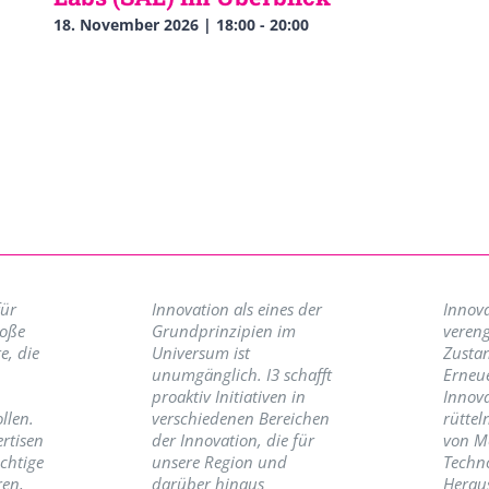
18. November 2026 | 18:00
-
20:00
für
Innovation als eines der
Innova
roße
Grundprinzipien im
vereng
e, die
Universum ist
Zusta
unumgänglich. I3 schafft
Erneu
proaktiv Initiativen in
Innov
llen.
verschiedenen Bereichen
rüttel
ertisen
der Innovation, die für
von M
ichtige
unsere Region und
Techno
ren,
darüber hinaus
Herau