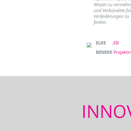
Wissen zu vermehr
und Verbündete fü
Veränderungen zu
finden.
ELKE
,
EB
BENEKE
Projekt
INNO