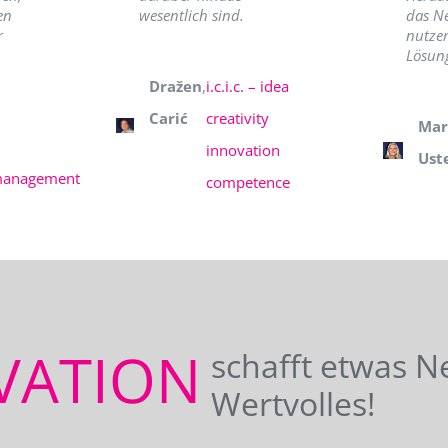
en
wesentlich sind.
das N
r
nutzer
Lösung
Dražen
,
i.c.i.c. – idea
Carić
creativity
Mar
innovation
Ust
management
competence
VATION
schafft etwas N
Wertvolles!