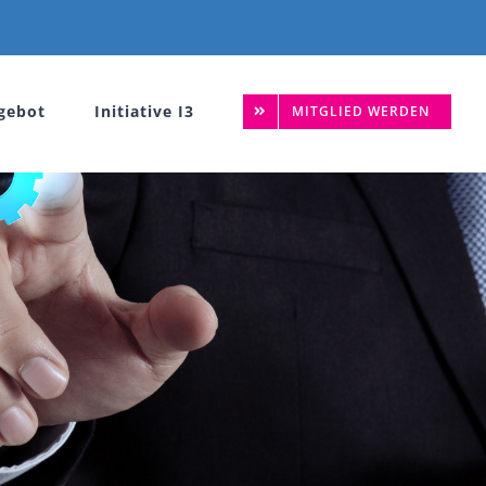
gebot
Initiative I3
MITGLIED WERDEN