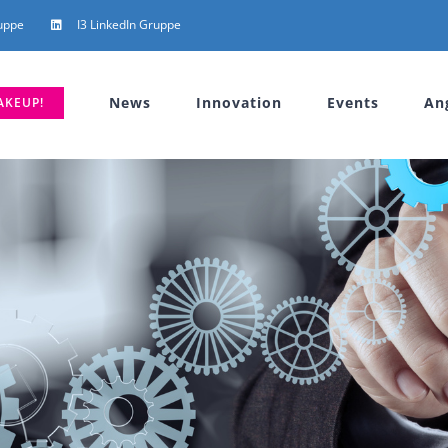
uppe
I3 LinkedIn Gruppe
News
Innovation
Events
An
AKEUP!