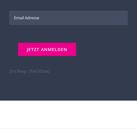
[mc4wp_checkbox]