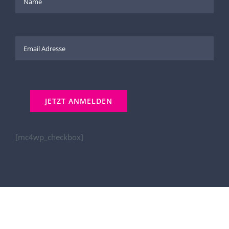
[mc4wp_checkbox]