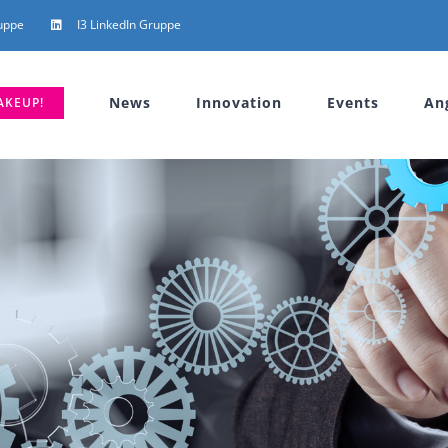
uppe
I3 LinkedIn Gruppe
News
Innovation
Events
An
AKEUP!