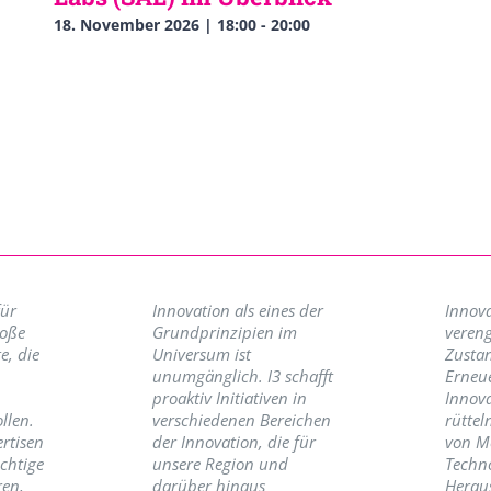
18. November 2026 | 18:00
-
20:00
für
Innovation als eines der
Innova
roße
Grundprinzipien im
vereng
e, die
Universum ist
Zusta
unumgänglich. I3 schafft
Erneu
proaktiv Initiativen in
Innov
llen.
verschiedenen Bereichen
rüttel
ertisen
der Innovation, die für
von M
ichtige
unsere Region und
Techno
ren,
darüber hinaus
Herau