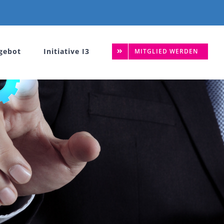
gebot
Initiative I3
MITGLIED WERDEN