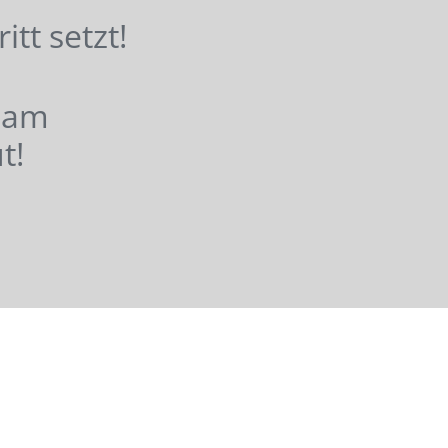
hritt setzt!
nsam
t!