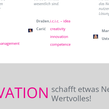
en
wesentlich sind.
das N
r
nutzer
Lösung
Dražen
,
i.c.i.c. – idea
Carić
creativity
Mar
innovation
Ust
management
competence
VATION
schafft etwas N
Wertvolles!