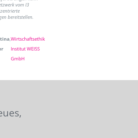
etzwerk vom I3
zentrierte
en bereitstellen.
tina
,
Wirtschaftsethik
er
Institut WEISS
GmbH
eues,