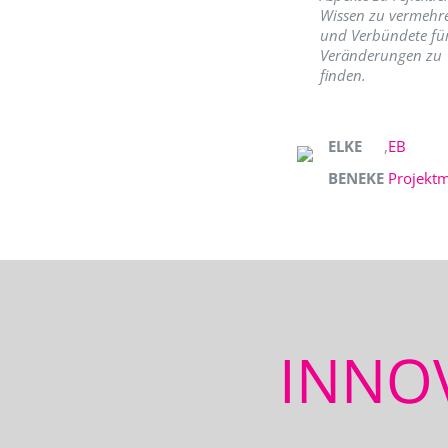
Wissen zu vermehr
und Verbündete fü
Veränderungen zu
finden.
ELKE
,
EB
BENEKE
Projekt
INNO