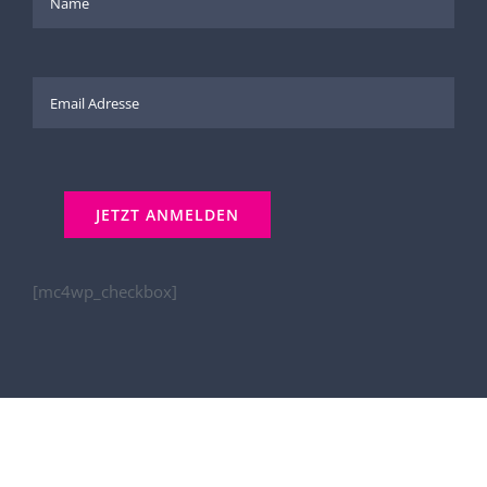
[mc4wp_checkbox]