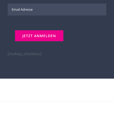
[mc4wp_checkbox]
Kontakt