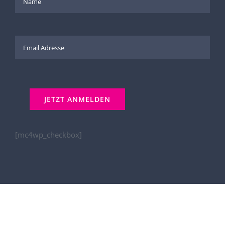
[mc4wp_checkbox]