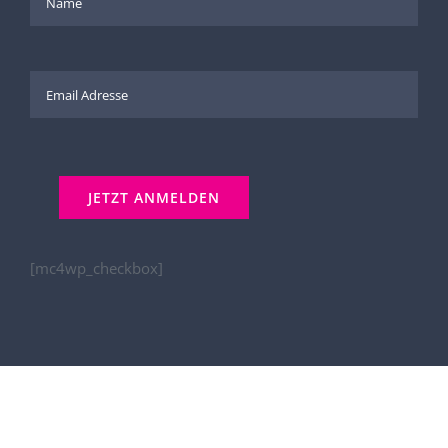
[mc4wp_checkbox]