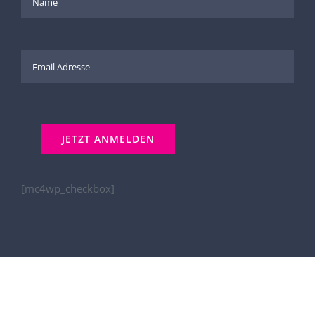
[mc4wp_checkbox]