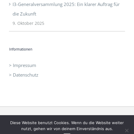
I3-Generalversammlung 2025: Ein klarer Auftrag für
die Zukunft
9. Oktober 2025
Informationen
> Impressum
> Datenschutz
©
I3 - Initiative Intelligent Innovation
|
office@idrei.at
| +43 660
Diese Website benutzt Cookies. Wenn du die Website weiter
1210060
nutzt, gehen wir von deinem Einverständnis aus.