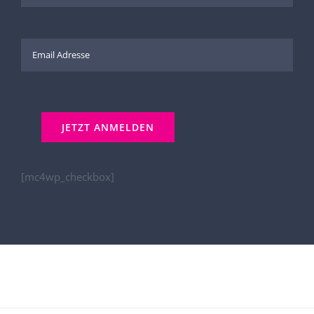
[mc4wp_checkbox]