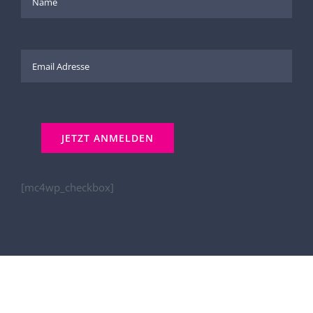
[mc4wp_checkbox]