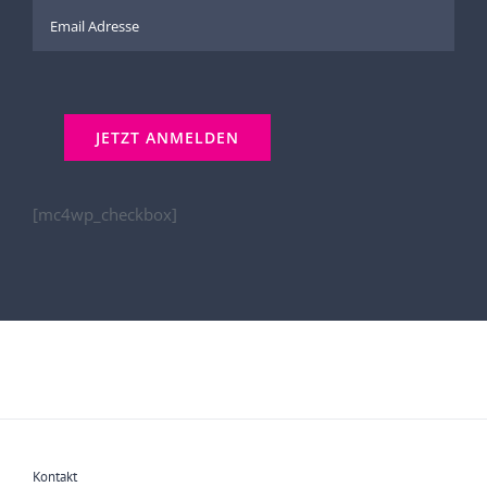
[mc4wp_checkbox]