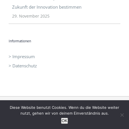
Informationen
> Impressum
> Datenschutz
©
I3 - Initiative Intelligent Innovation
|
office@idrei.at
| +43 660
1210060
Diese Website benutzt Cookies. Wenn du die Website weiter
nutzt, gehen wir von deinem Einverständnis aus.
OK