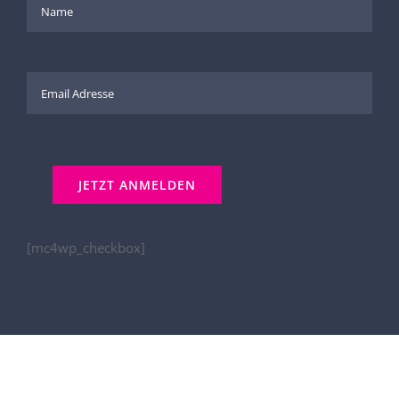
[mc4wp_checkbox]