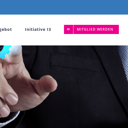
gebot
Initiative I3
MITGLIED WERDEN