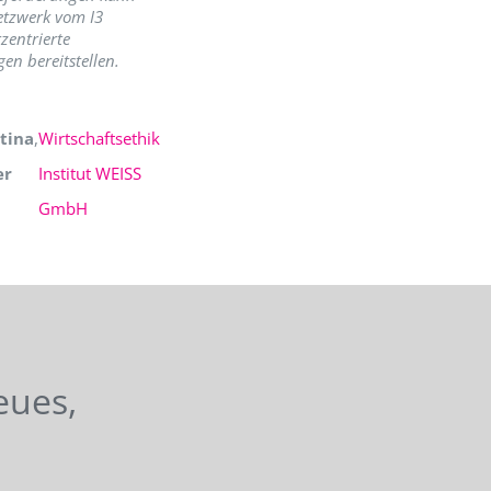
etzwerk vom I3
zentrierte
en bereitstellen.
tina
,
Wirtschaftsethik
er
Institut WEISS
GmbH
eues,