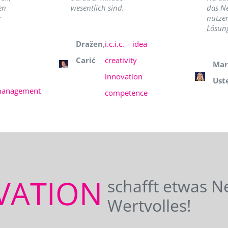
en
wesentlich sind.
das N
r
nutzer
Lösung
Dražen
,
i.c.i.c. – idea
Carić
creativity
Mar
innovation
Ust
management
competence
VATION
schafft etwas N
Wertvolles!