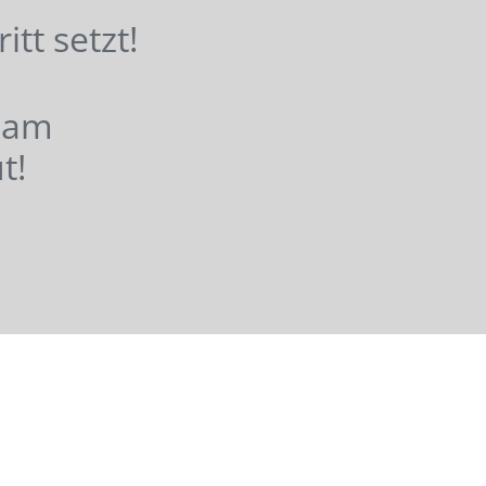
hritt setzt!
nsam
t!