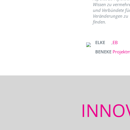
Wissen zu vermehr
und Verbündete fü
Veränderungen zu
finden.
ELKE
,
EB
BENEKE
Projekt
INNO