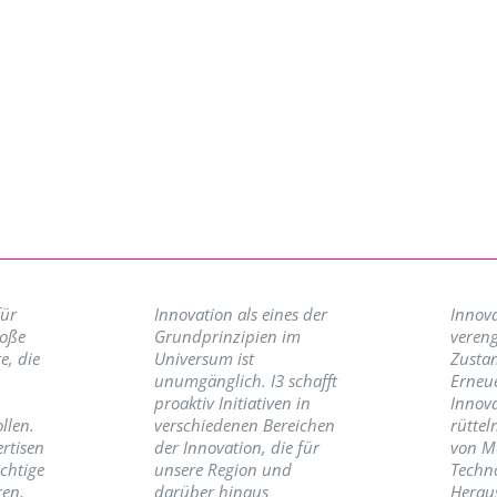
für
Innovation als eines der
Innova
roße
Grundprinzipien im
vereng
e, die
Universum ist
Zusta
unumgänglich. I3 schafft
Erneu
proaktiv Initiativen in
Innov
llen.
verschiedenen Bereichen
rüttel
ertisen
der Innovation, die für
von M
ichtige
unsere Region und
Techno
ren,
darüber hinaus
Herau