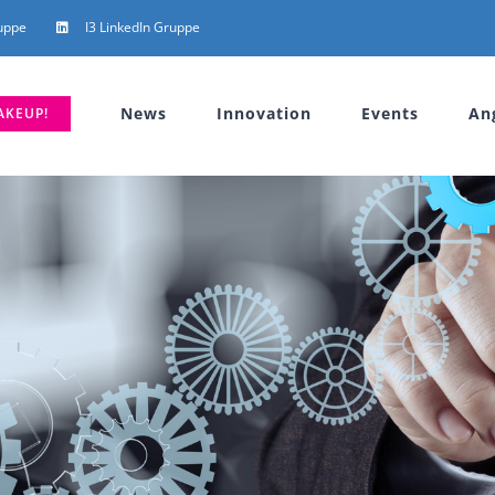
uppe
I3 LinkedIn Gruppe
News
Innovation
Events
An
AKEUP!