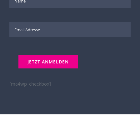
[mc4wp_checkbox]