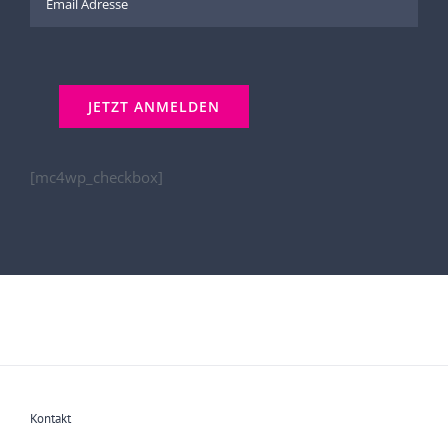
[mc4wp_checkbox]
Kontakt