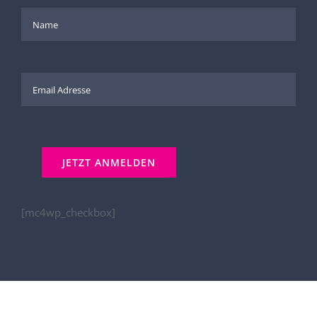
[mc4wp_checkbox]