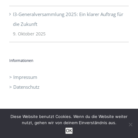
I3-Generalversammlung 2025: Ein klarer Auftrag für
die Zukunft
9. Oktober 2025
Informationen
> Impressum
> Datenschutz
Diese Website benutzt Cookies. Wenn du die Website weiter
nutzt, gehen wir von deinem Einverständnis aus.
©
I3 - Initiative Intelligent Innovation
|
office@idrei.at
| +43 660
OK