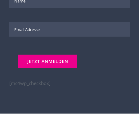
[mc4wp_checkbox]