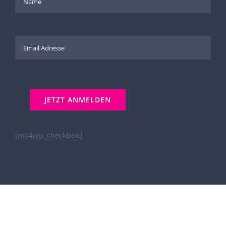
[mc4wp_checkbox]