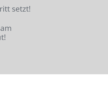
hritt setzt!
nsam
t!