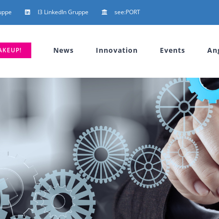
uppe
I3 LinkedIn Gruppe
see:PORT
News
Innovation
Events
An
AKEUP!