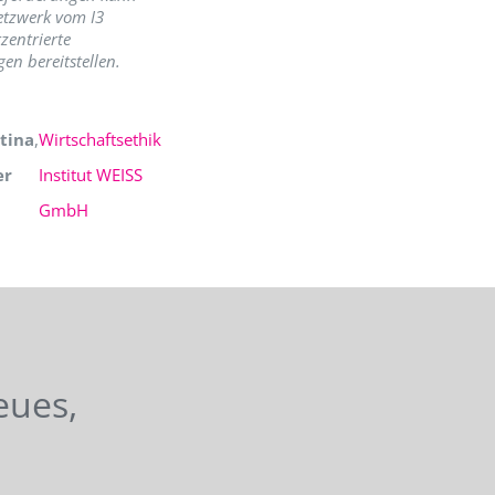
etzwerk vom I3
zentrierte
en bereitstellen.
tina
,
Wirtschaftsethik
er
Institut WEISS
GmbH
eues,