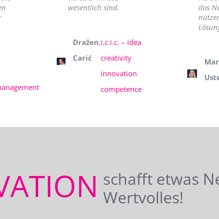
en
wesentlich sind.
das N
r
nutzer
Lösung
Dražen
,
i.c.i.c. – idea
Carić
creativity
Mar
innovation
Ust
management
competence
VATION
schafft etwas N
Wertvolles!