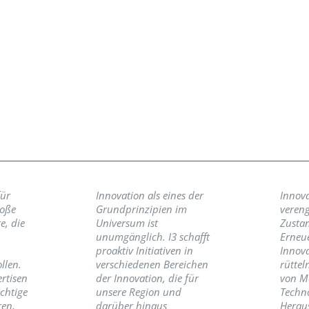
für
Innovation als eines der
Innova
roße
Grundprinzipien im
vereng
e, die
Universum ist
Zusta
unumgänglich. I3 schafft
Erneu
proaktiv Initiativen in
Innov
llen.
verschiedenen Bereichen
rüttel
ertisen
der Innovation, die für
von M
ichtige
unsere Region und
Techno
ren,
darüber hinaus
Herau