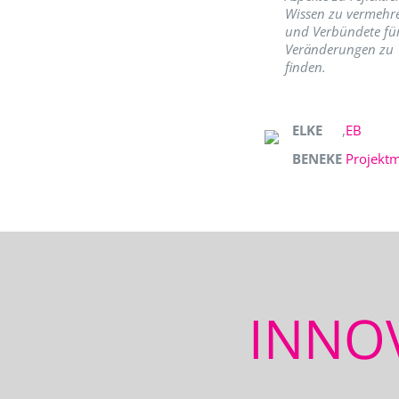
Wissen zu vermehr
und Verbündete fü
Veränderungen zu
finden.
ELKE
,
EB
BENEKE
Projekt
INNO