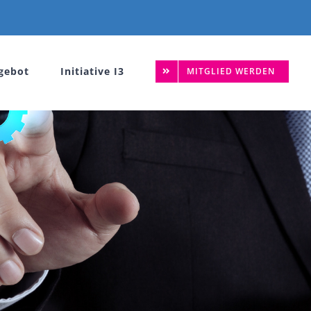
gebot
Initiative I3
MITGLIED WERDEN