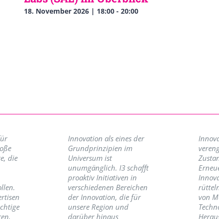
18. November 2026 | 18:00
-
20:00
für
Innovation als eines der
Innova
roße
Grundprinzipien im
vereng
e, die
Universum ist
Zusta
unumgänglich. I3 schafft
Erneu
proaktiv Initiativen in
Innov
llen.
verschiedenen Bereichen
rüttel
ertisen
der Innovation, die für
von M
ichtige
unsere Region und
Techno
ren,
darüber hinaus
Herau