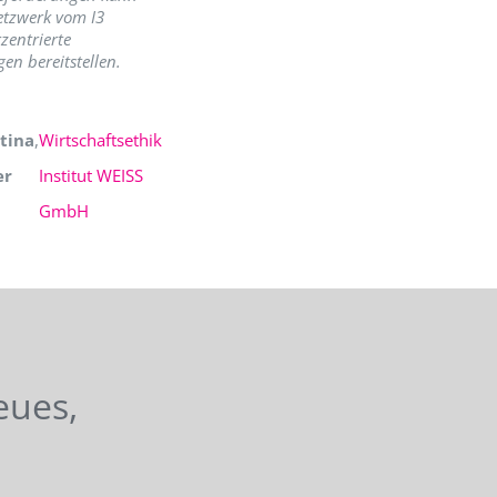
etzwerk vom I3
zentrierte
en bereitstellen.
tina
,
Wirtschaftsethik
er
Institut WEISS
GmbH
eues,