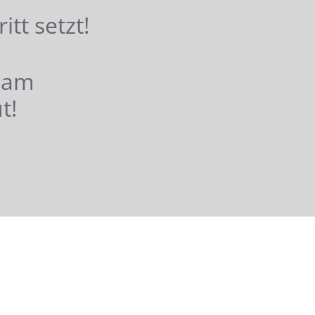
hritt setzt!
nsam
t!