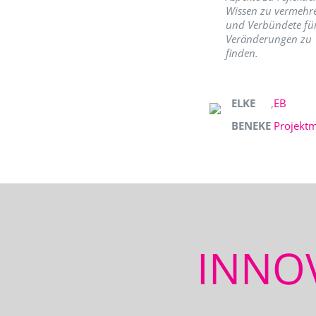
Wissen zu vermehr
und Verbündete fü
Veränderungen zu
finden.
ELKE
,
EB
BENEKE
Projekt
INNO