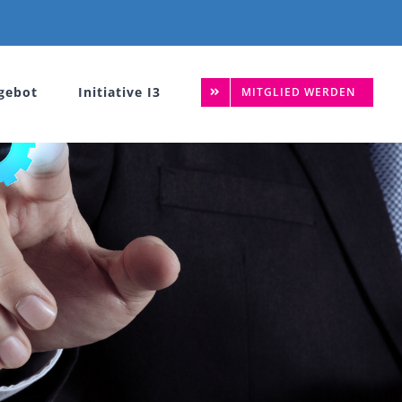
gebot
Initiative I3
MITGLIED WERDEN