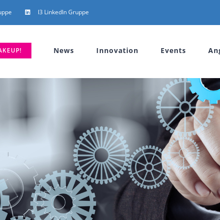
uppe
I3 LinkedIn Gruppe
News
Innovation
Events
An
AKEUP!