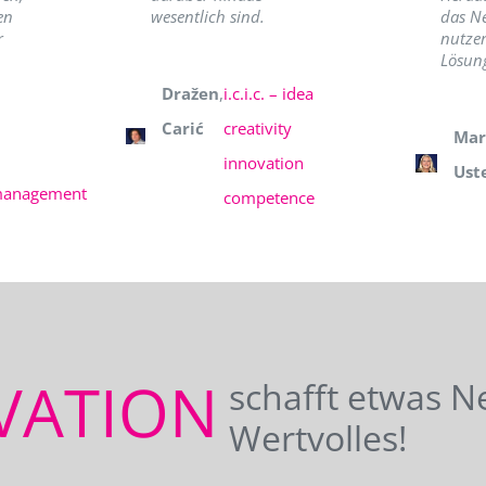
en
wesentlich sind.
das N
r
nutzer
Lösung
Dražen
,
i.c.i.c. – idea
Carić
creativity
Mar
innovation
Ust
management
competence
VATION
schafft etwas N
Wertvolles!