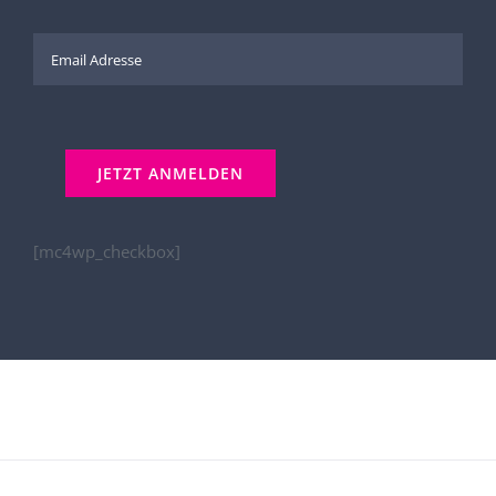
[mc4wp_checkbox]
Kontakt