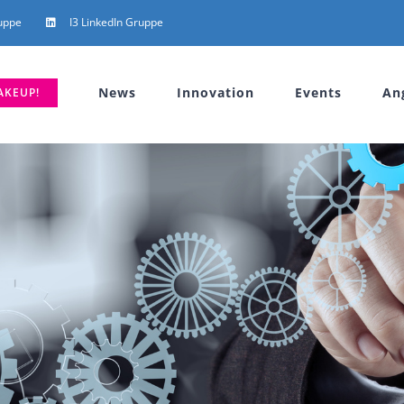
uppe
I3 LinkedIn Gruppe
News
Innovation
Events
An
AKEUP!