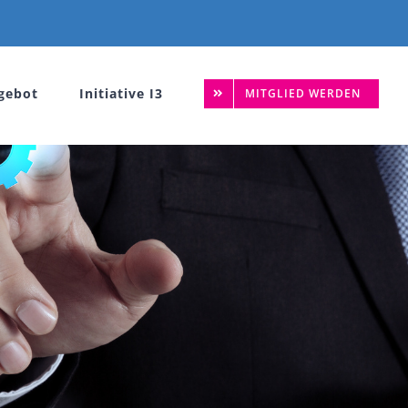
gebot
Initiative I3
MITGLIED WERDEN