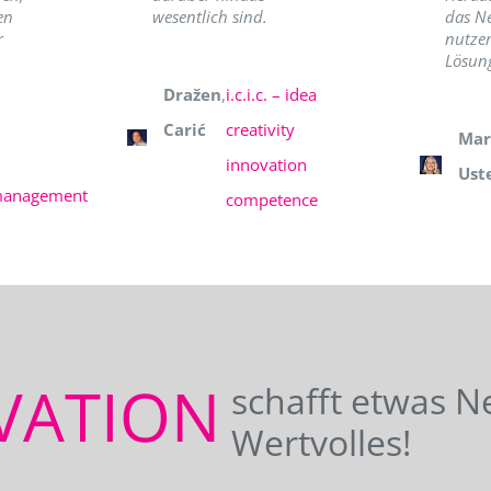
en
wesentlich sind.
das N
r
nutzer
Lösung
Dražen
,
i.c.i.c. – idea
Carić
creativity
Mar
innovation
Ust
management
competence
VATION
schafft etwas N
Wertvolles!