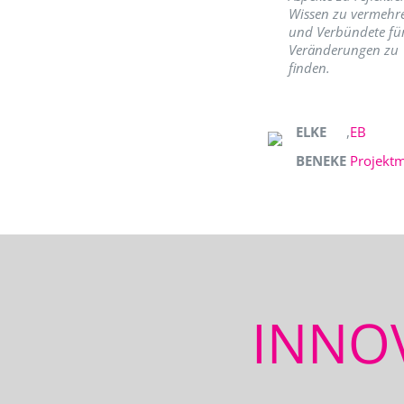
Wissen zu vermehr
und Verbündete fü
Veränderungen zu
finden.
ELKE
,
EB
BENEKE
Projekt
INNO