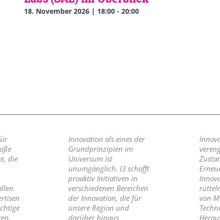
18. November 2026 | 18:00
-
20:00
für
Innovation als eines der
Innova
roße
Grundprinzipien im
vereng
e, die
Universum ist
Zusta
unumgänglich. I3 schafft
Erneu
proaktiv Initiativen in
Innov
llen.
verschiedenen Bereichen
rüttel
ertisen
der Innovation, die für
von M
ichtige
unsere Region und
Techno
ren,
darüber hinaus
Herau