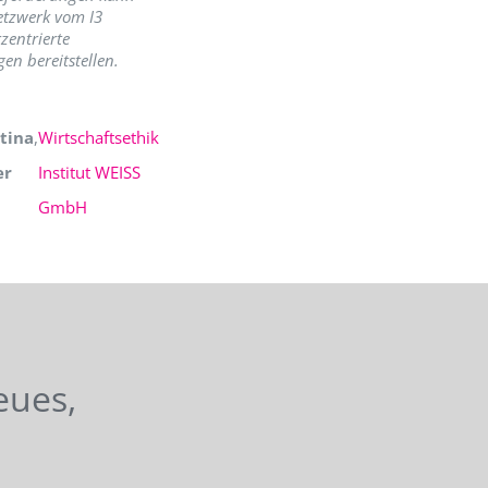
etzwerk vom I3
zentrierte
en bereitstellen.
tina
,
Wirtschaftsethik
er
Institut WEISS
GmbH
eues,