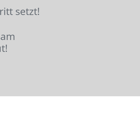
hritt setzt!
nsam
t!