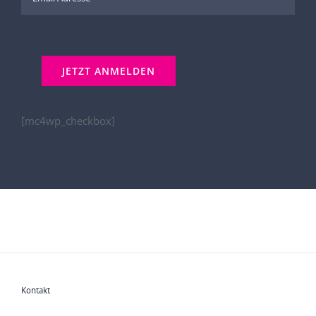
[mc4wp_checkbox]
Kontakt