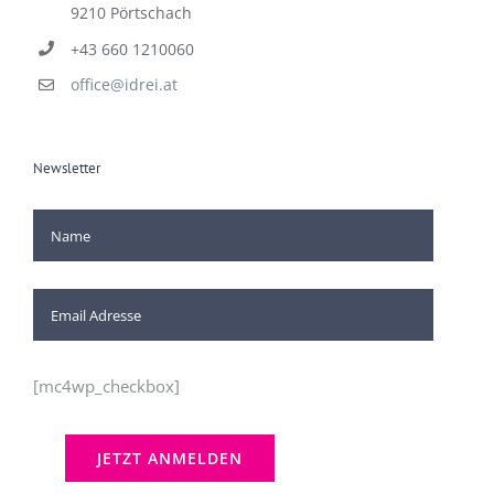
I3 Vereinslokal im see:PORT
Hauptstrasse 204 (2.Stock)
9210 Pörtschach
+43 660 1210060
office@idrei.at
Newsletter
[mc4wp_checkbox]