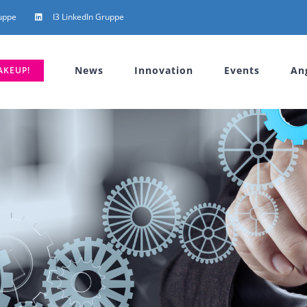
uppe
I3 LinkedIn Gruppe
News
Innovation
Events
An
AKEUP!