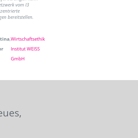
etzwerk vom I3
zentrierte
en bereitstellen.
tina
,
Wirtschaftsethik
er
Institut WEISS
GmbH
eues,