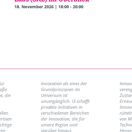
18. November 2026 | 18:00
-
20:00
für
Innovation als eines der
Innova
roße
Grundprinzipien im
vereng
e, die
Universum ist
Zusta
unumgänglich. I3 schafft
Erneu
proaktiv Initiativen in
Innov
llen.
verschiedenen Bereichen
rüttel
ertisen
der Innovation, die für
von M
ichtige
unsere Region und
Techno
ren,
darüber hinaus
Herau