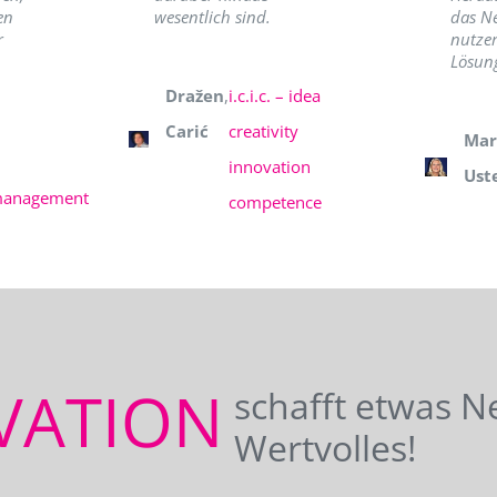
en
wesentlich sind.
das N
r
nutzer
Lösung
Dražen
,
i.c.i.c. – idea
Carić
creativity
Mar
innovation
Ust
management
competence
VATION
schafft etwas N
Wertvolles!