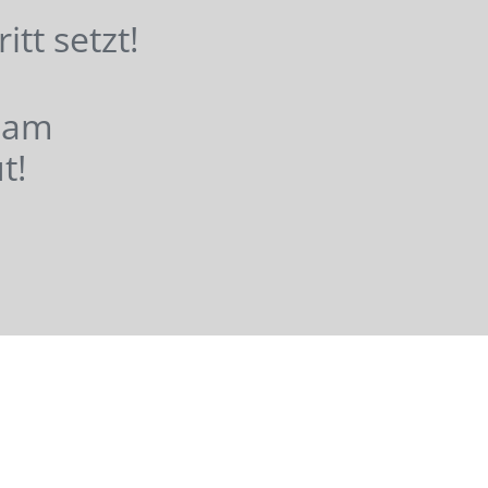
hritt setzt!
nsam
t!