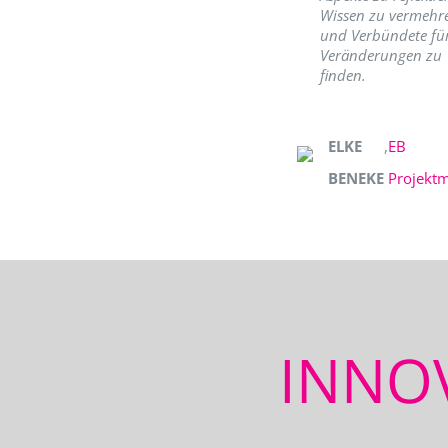
Wissen zu vermehr
und Verbündete fü
Veränderungen zu
finden.
ELKE
,
EB
BENEKE
Projekt
INNO