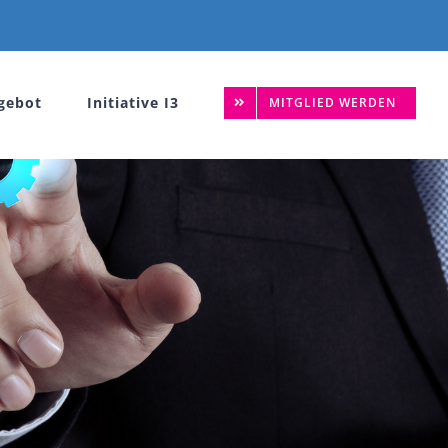
gebot
Initiative I3
MITGLIED WERDEN