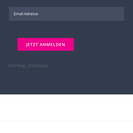
[mc4wp_checkbox]