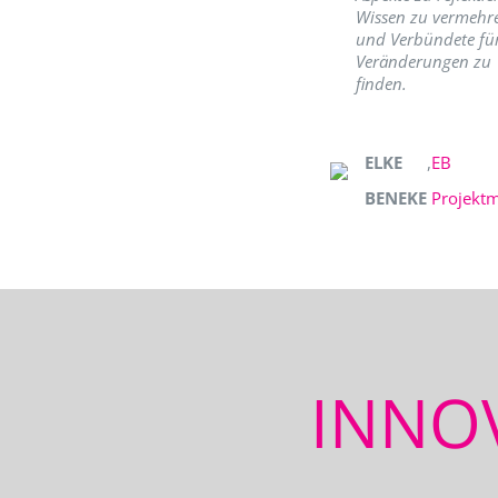
Wissen zu vermehr
und Verbündete fü
Veränderungen zu
finden.
ELKE
,
EB
BENEKE
Projekt
INNO