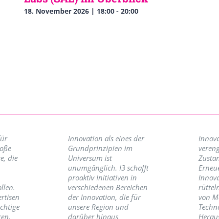
18. November 2026 | 18:00
-
20:00
für
Innovation als eines der
Innova
roße
Grundprinzipien im
vereng
e, die
Universum ist
Zusta
unumgänglich. I3 schafft
Erneu
proaktiv Initiativen in
Innov
llen.
verschiedenen Bereichen
rüttel
ertisen
der Innovation, die für
von M
ichtige
unsere Region und
Techno
ren,
darüber hinaus
Herau