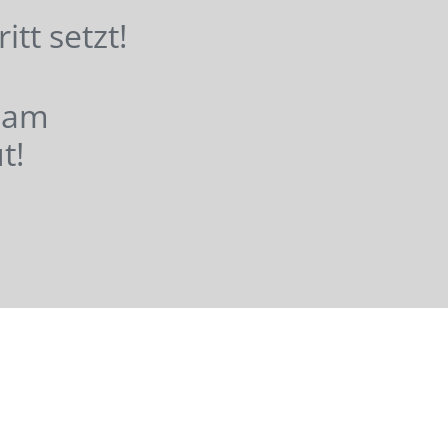
hritt setzt!
nsam
t!