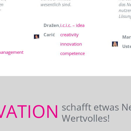
en
wesentlich sind.
das N
r
nutzer
Lösung
Dražen
,
i.c.i.c. – idea
Carić
creativity
Mar
innovation
Ust
management
competence
VATION
schafft etwas N
Wertvolles!