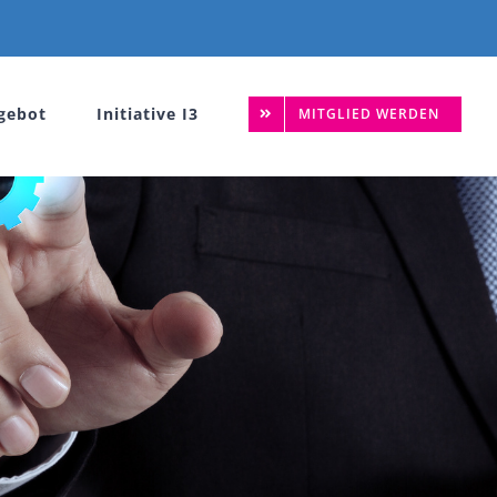
gebot
Initiative I3
MITGLIED WERDEN