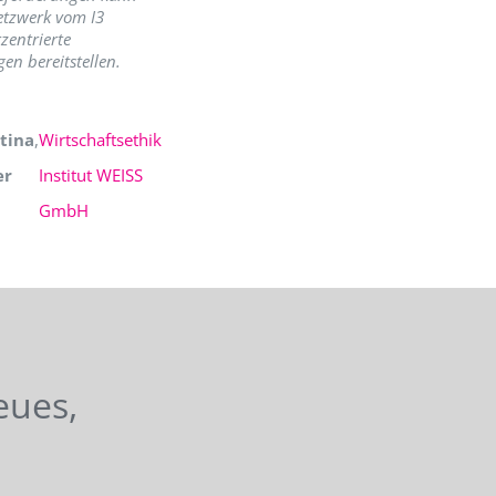
etzwerk vom I3
zentrierte
en bereitstellen.
tina
,
Wirtschaftsethik
er
Institut WEISS
GmbH
eues,