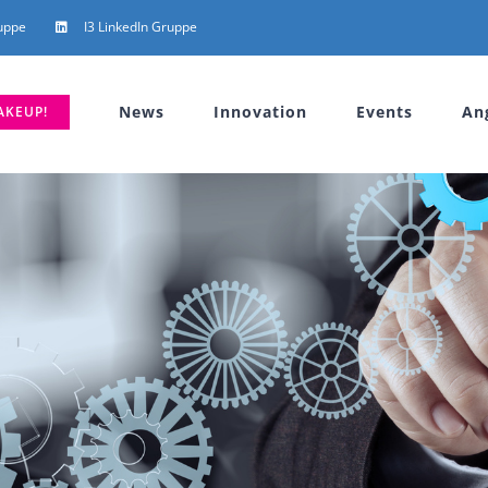
uppe
I3 LinkedIn Gruppe
News
Innovation
Events
An
AKEUP!