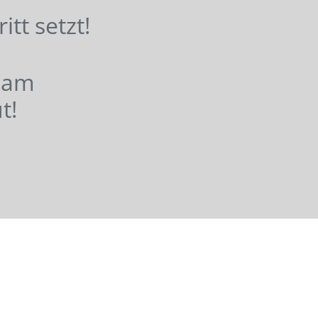
hritt setzt!
nsam
t!