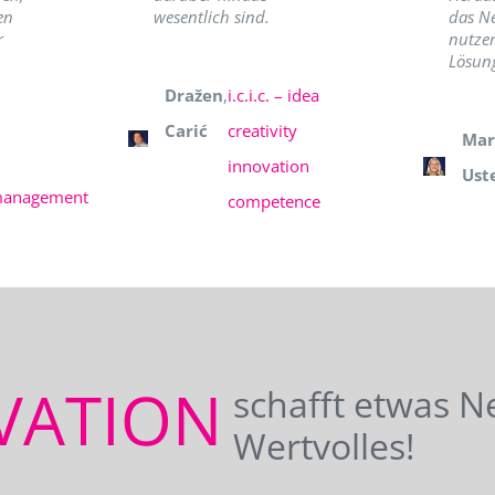
en
wesentlich sind.
das N
r
nutzer
Lösung
Dražen
,
i.c.i.c. – idea
Carić
creativity
Mar
innovation
Ust
management
competence
VATION
schafft etwas N
Wertvolles!