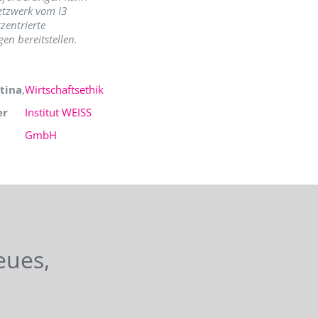
etzwerk vom I3
zentrierte
en bereitstellen.
tina
,
Wirtschaftsethik
er
Institut WEISS
GmbH
eues,