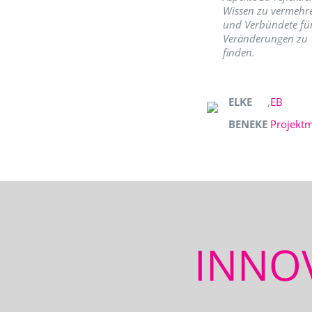
Wissen zu vermehr
und Verbündete fü
Veränderungen zu
finden.
ELKE
,
EB
BENEKE
Projekt
INNO