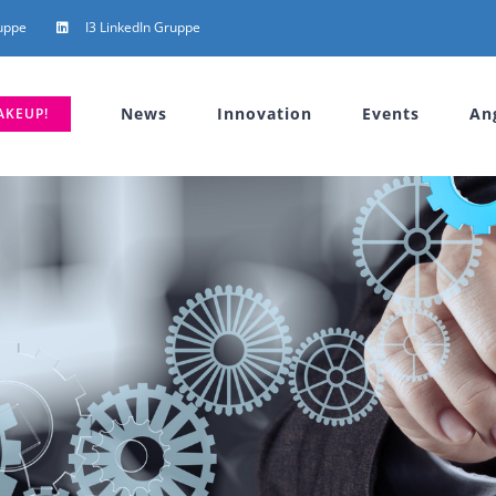
uppe
I3 LinkedIn Gruppe
News
Innovation
Events
An
AKEUP!