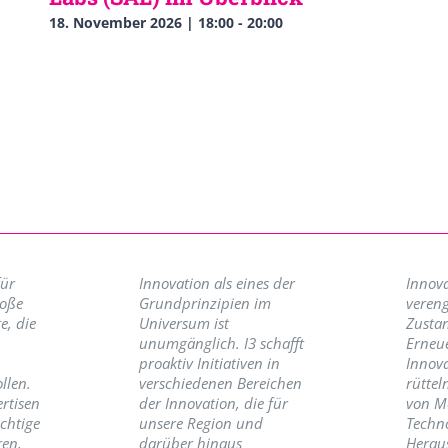
18. November 2026 | 18:00
-
20:00
für
Innovation als eines der
Innova
roße
Grundprinzipien im
vereng
e, die
Universum ist
Zusta
unumgänglich. I3 schafft
Erneu
proaktiv Initiativen in
Innov
llen.
verschiedenen Bereichen
rüttel
ertisen
der Innovation, die für
von M
ichtige
unsere Region und
Techno
ren,
darüber hinaus
Herau