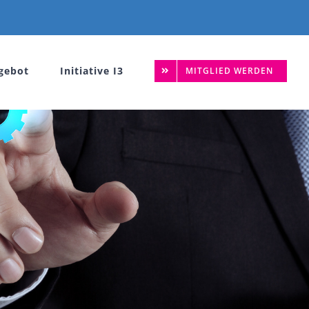
gebot
Initiative I3
MITGLIED WERDEN