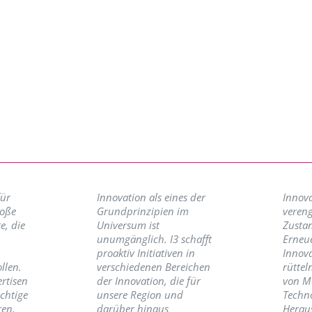
für
Innovation als eines der
Innova
roße
Grundprinzipien im
vereng
e, die
Universum ist
Zusta
unumgänglich. I3 schafft
Erneu
proaktiv Initiativen in
Innov
llen.
verschiedenen Bereichen
rüttel
ertisen
der Innovation, die für
von M
ichtige
unsere Region und
Techno
ren,
darüber hinaus
Herau