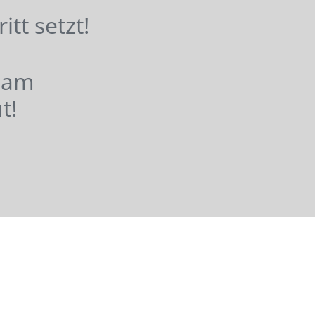
hritt setzt!
nsam
t!