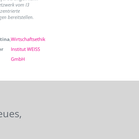
etzwerk vom I3
zentrierte
en bereitstellen.
tina
,
Wirtschaftsethik
er
Institut WEISS
GmbH
eues,