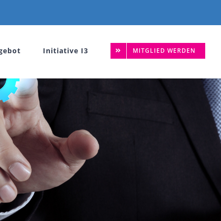
gebot
Initiative I3
MITGLIED WERDEN