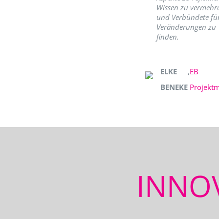
Wissen zu vermehr
und Verbündete fü
Veränderungen zu
finden.
ELKE
,
EB
BENEKE
Projekt
INNO