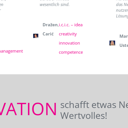
en
wesentlich sind.
das N
r
nutzer
Lösung
Dražen
,
i.c.i.c. – idea
Carić
creativity
Mar
innovation
Ust
management
competence
VATION
schafft etwas N
Wertvolles!