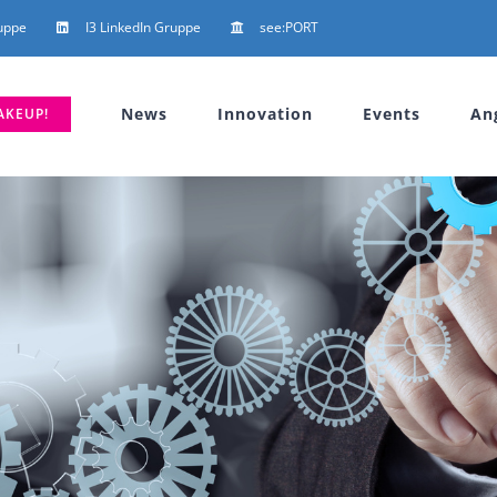
uppe
I3 LinkedIn Gruppe
see:PORT
News
Innovation
Events
An
AKEUP!