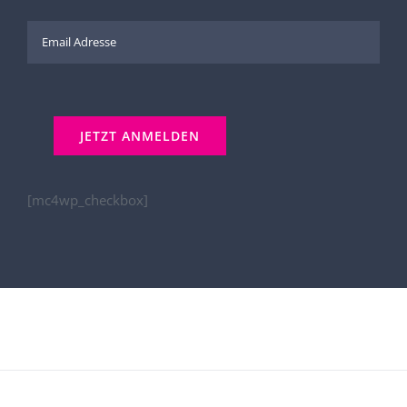
[mc4wp_checkbox]