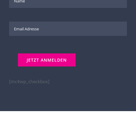
[mc4wp_checkbox]