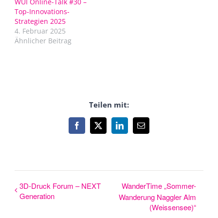
WUI Online-Talk #30 –
Top-Innovations-
Strategien 2025
4. Februar 2025
Ähnlicher Beitrag
Teilen mit:
Facebook
X
LinkedIn
E-
Mail
3D-Druck Forum – NEXT
WanderTime „Sommer-
Generation
Wanderung Naggler Alm
(Weissensee)“