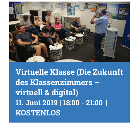
Virtuelle Klasse (Die Zukunft
des Klassenzimmers –
virtuell & digital)
|
11. Juni 2019 | 18:00
-
21:00
KOSTENLOS