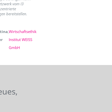
etzwerk vom I3
zentrierte
en bereitstellen.
tina
,
Wirtschaftsethik
er
Institut WEISS
GmbH
eues,