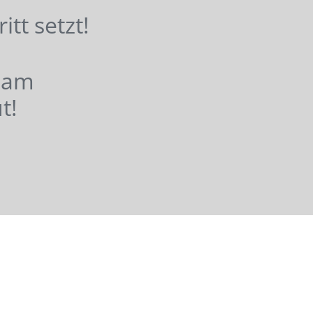
hritt setzt!
nsam
t!