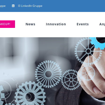
uppe
I3 LinkedIn Gruppe
News
Innovation
Events
An
AKEUP!