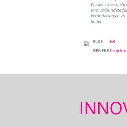
Wissen zu vermehr
und Verbündete fü
Veränderungen zu
finden.
ELKE
,
EB
BENEKE
Projekt
INNO