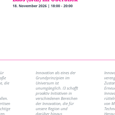
18. November 2026 | 18:00
-
20:00
für
Innovation als eines der
Innova
roße
Grundprinzipien im
vereng
e, die
Universum ist
Zusta
unumgänglich. I3 schafft
Erneu
proaktiv Initiativen in
Innov
llen.
verschiedenen Bereichen
rüttel
ertisen
der Innovation, die für
von M
ichtige
unsere Region und
Techno
ren,
darüber hinaus
Herau