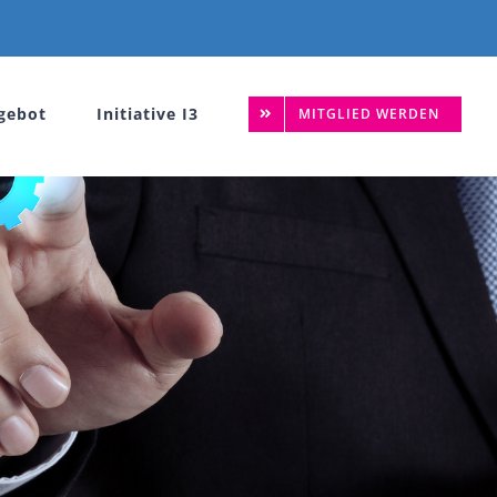
gebot
Initiative I3
MITGLIED WERDEN