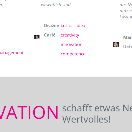
en
wesentlich sind.
das N
r
nutzer
Lösung
Dražen
,
i.c.i.c. – idea
Carić
creativity
Mar
innovation
Ust
management
competence
VATION
schafft etwas N
Wertvolles!