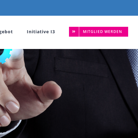
gebot
Initiative I3
MITGLIED WERDEN