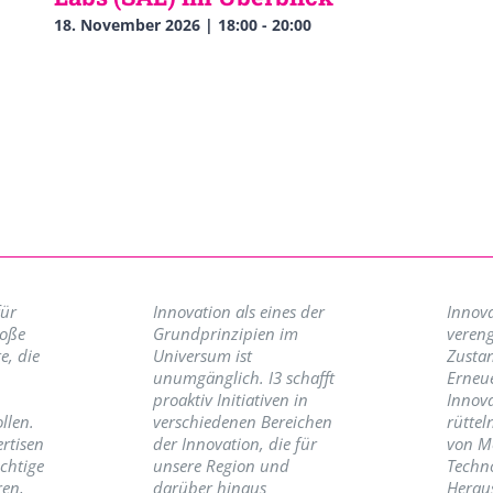
18. November 2026 | 18:00
-
20:00
für
Innovation als eines der
Innova
roße
Grundprinzipien im
vereng
e, die
Universum ist
Zusta
unumgänglich. I3 schafft
Erneu
proaktiv Initiativen in
Innov
llen.
verschiedenen Bereichen
rüttel
ertisen
der Innovation, die für
von M
ichtige
unsere Region und
Techno
ren,
darüber hinaus
Herau