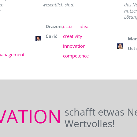
en
wesentlich sind.
das N
r
nutzer
Lösung
Dražen
,
i.c.i.c. – idea
Carić
creativity
Mar
innovation
Ust
management
competence
VATION
schafft etwas N
Wertvolles!