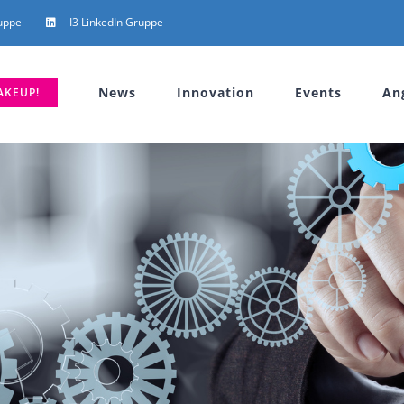
uppe
I3 LinkedIn Gruppe
News
Innovation
Events
An
AKEUP!