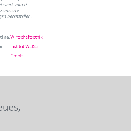
etzwerk vom I3
zentrierte
en bereitstellen.
tina
,
Wirtschaftsethik
er
Institut WEISS
GmbH
eues,