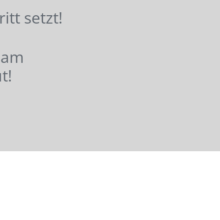
hritt setzt!
nsam
t!