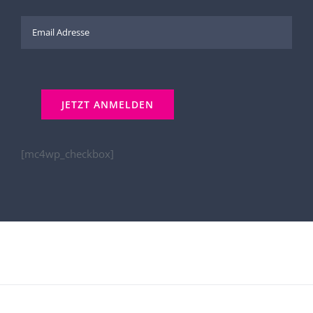
[mc4wp_checkbox]