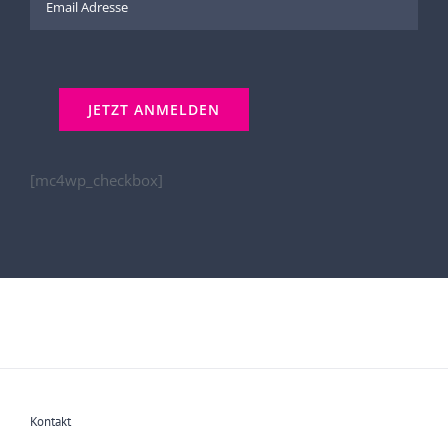
[mc4wp_checkbox]