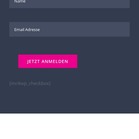
[mc4wp_checkbox]