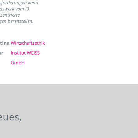
sforderungen kann
etzwerk vom I3
zentrierte
en bereitstellen.
tina
,
Wirtschaftsethik
er
Institut WEISS
GmbH
eues,