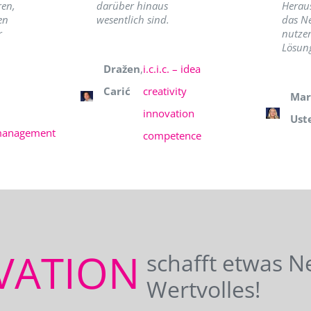
ren,
darüber hinaus
Herau
en
wesentlich sind.
das N
r
nutzer
Lösung
Dražen
,
i.c.i.c. – idea
Carić
creativity
Mar
innovation
Ust
management
competence
VATION
schafft etwas N
Wertvolles!