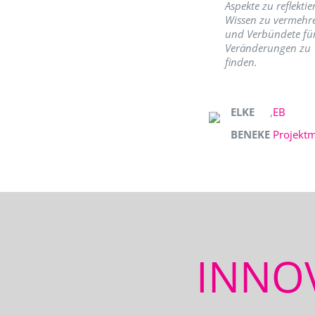
Aspekte zu reflektie
Wissen zu vermehr
und Verbündete fü
Veränderungen zu
finden.
ELKE
,
EB
BENEKE
Projekt
INNO