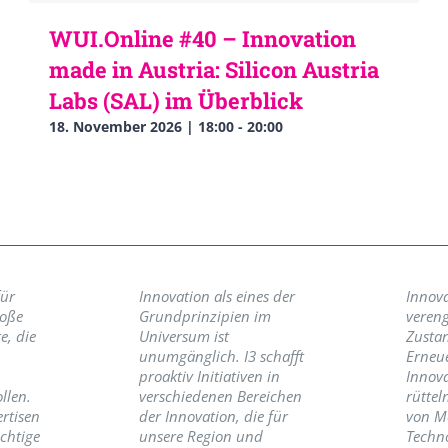
WUI.Online #40 – Innovation
made in Austria: Silicon Austria
Labs (SAL) im Überblick
18. November 2026 | 18:00
-
20:00
für
Innovation als eines der
Innova
roße
Grundprinzipien im
vereng
e, die
Universum ist
Zusta
unumgänglich. I3 schafft
Erneu
proaktiv Initiativen in
Innov
llen.
verschiedenen Bereichen
rüttel
ertisen
der Innovation, die für
von M
ichtige
unsere Region und
Techno