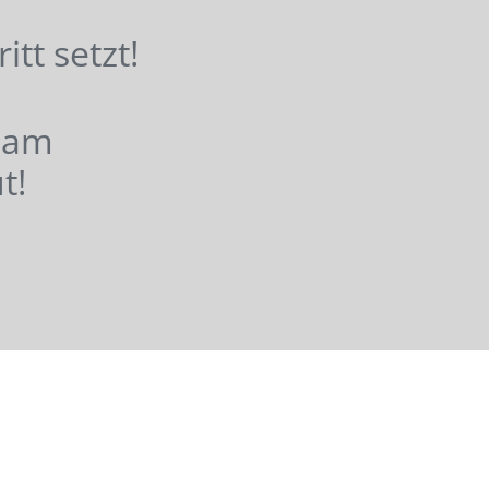
hritt setzt!
nsam
t!