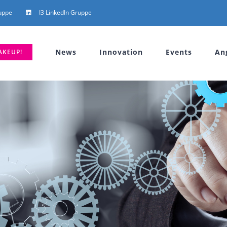
uppe
I3 LinkedIn Gruppe
News
Innovation
Events
An
AKEUP!