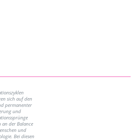
tionszyklen
en sich auf den
nd permanenter
erung und
ationssprünge
n an der Balance
enschen und
logie. Bei diesen