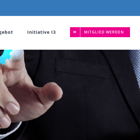
gebot
Initiative I3
MITGLIED WERDEN