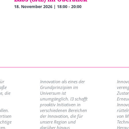
18. November 2026 | 18:00
-
20:00
für
Innovation als eines der
Innova
roße
Grundprinzipien im
vereng
e, die
Universum ist
Zusta
unumgänglich. I3 schafft
Erneu
proaktiv Initiativen in
Innov
llen.
verschiedenen Bereichen
rüttel
ertisen
der Innovation, die für
von M
ichtige
unsere Region und
Techno
ren,
darüber hinaus
Herau