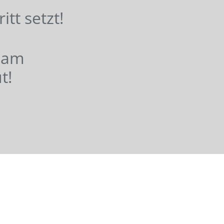
hritt setzt!
nsam
t!