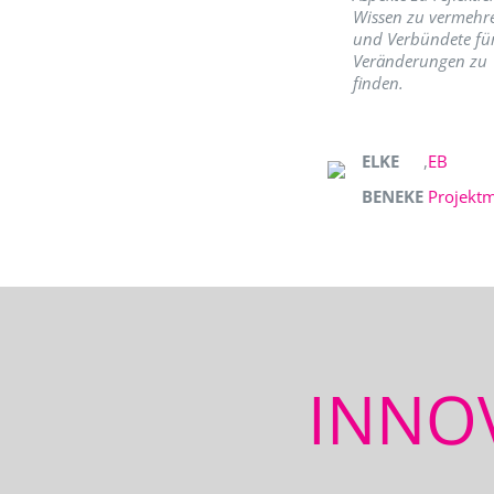
Wissen zu vermehr
und Verbündete fü
Veränderungen zu
finden.
ELKE
,
EB
BENEKE
Projekt
INNO