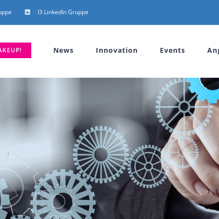
uppe
I3 LinkedIn Gruppe
News
Innovation
Events
An
AKEUP!