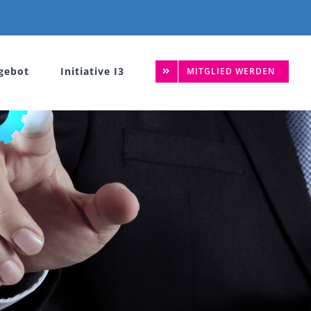
gebot
Initiative I3
MITGLIED WERDEN