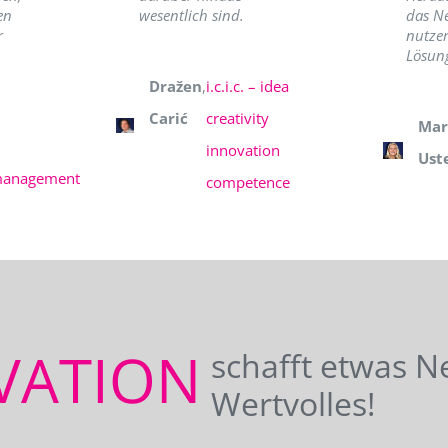
en
wesentlich sind.
das N
r
nutzer
Lösung
Dražen
,
i.c.i.c. – idea
Carić
creativity
Mar
innovation
Ust
management
competence
VATION
schafft etwas N
Wertvolles!