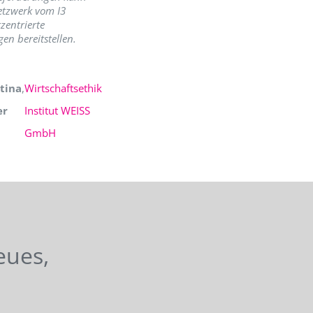
etzwerk vom I3
zentrierte
en bereitstellen.
tina
,
Wirtschaftsethik
er
Institut WEISS
GmbH
eues,