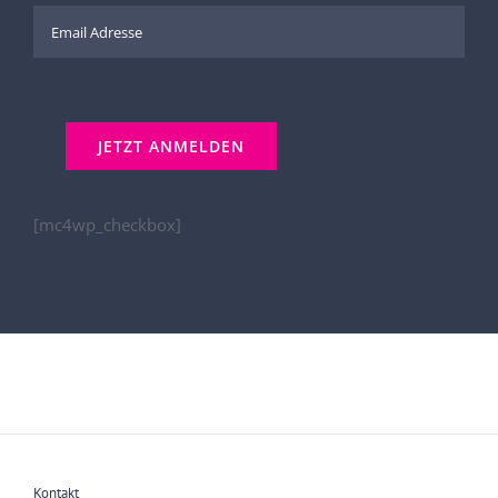
[mc4wp_checkbox]