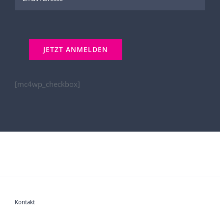
[mc4wp_checkbox]
Kontakt