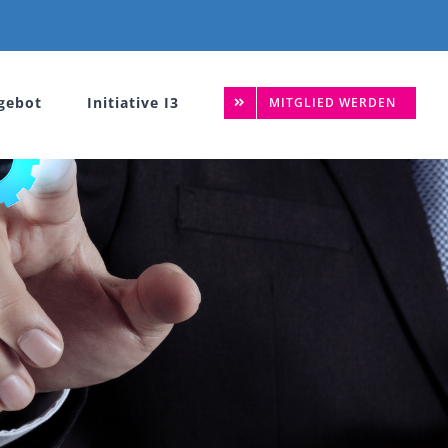
gebot
Initiative I3
MITGLIED WERDEN