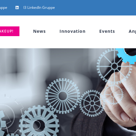
uppe
I3 LinkedIn Gruppe
News
Innovation
Events
An
AKEUP!