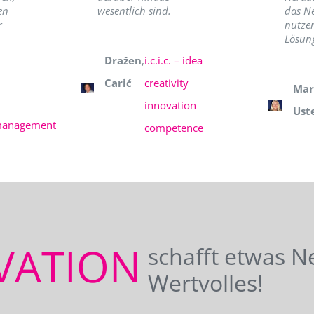
en
wesentlich sind.
das N
r
nutzer
Lösung
Dražen
,
i.c.i.c. – idea
Carić
creativity
Mar
innovation
Ust
management
competence
VATION
schafft etwas N
Wertvolles!