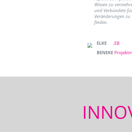
Wissen zu vermehr
und Verbündete fü
Veränderungen zu
finden.
ELKE
,
EB
BENEKE
Projekt
INNO