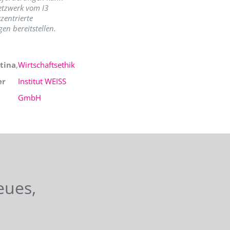
etzwerk vom I3
zentrierte
en bereitstellen.
tina
,
Wirtschaftsethik
er
Institut WEISS
GmbH
eues,