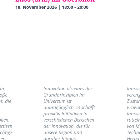
18. November 2026 | 18:00
-
20:00
für
Innovation als eines der
Innova
roße
Grundprinzipien im
vereng
e, die
Universum ist
Zusta
unumgänglich. I3 schafft
Erneu
proaktiv Initiativen in
Innov
llen.
verschiedenen Bereichen
rüttel
ertisen
der Innovation, die für
von M
ichtige
unsere Region und
Techno
ren,
darüber hinaus
Herau