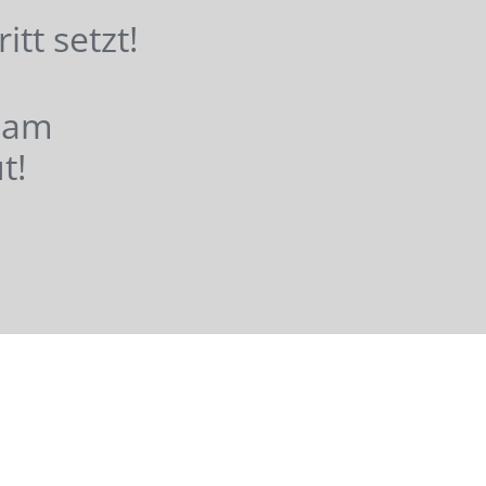
hritt setzt!
nsam
t!